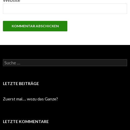
S
u
c
h
e
LETZTE BEITRÄGE
n
a
c
Zuerst mal…. wozu das Ganze?
h
:
LETZTE KOMMENTARE