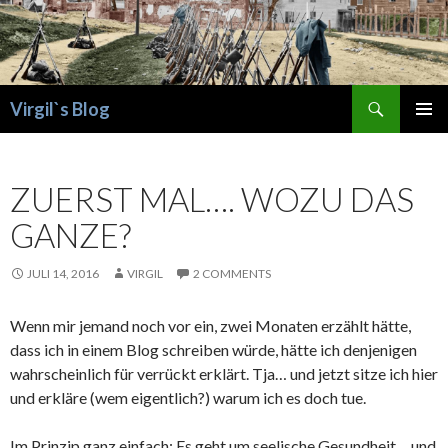
Search
Virgil`s Blog
SKIP
PRIMAR
TO
MENU
CONTENT
ZUERST MAL…. WOZU DAS
GANZE?
JULI 14, 2016
VIRGIL
2 COMMENTS
Wenn mir jemand noch vor ein, zwei Monaten erzählt hätte,
dass ich in einem Blog schreiben würde, hätte ich denjenigen
wahrscheinlich für verrückt erklärt. Tja… und jetzt sitze ich hier
und erkläre (wem eigentlich?) warum ich es doch tue.
Im Prinzip ganz einfach: Es geht um seelische Gesundheit… und