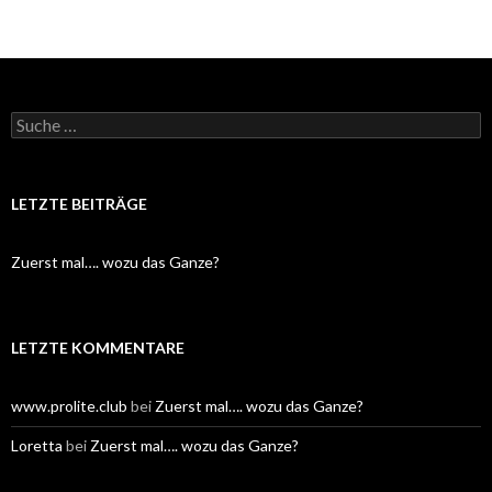
S
u
c
h
e
LETZTE BEITRÄGE
n
a
c
Zuerst mal…. wozu das Ganze?
h
:
LETZTE KOMMENTARE
www.prolite.club
bei
Zuerst mal…. wozu das Ganze?
Loretta
bei
Zuerst mal…. wozu das Ganze?