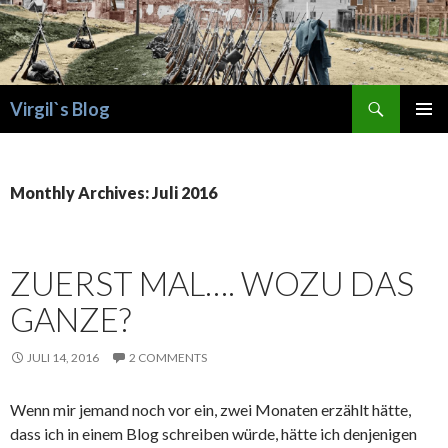
Search
Virgil`s Blog
SKIP
PRIMAR
TO
MENU
CONTENT
Monthly Archives: Juli 2016
ZUERST MAL…. WOZU DAS
GANZE?
JULI 14, 2016
2 COMMENTS
Wenn mir jemand noch vor ein, zwei Monaten erzählt hätte,
dass ich in einem Blog schreiben würde, hätte ich denjenigen